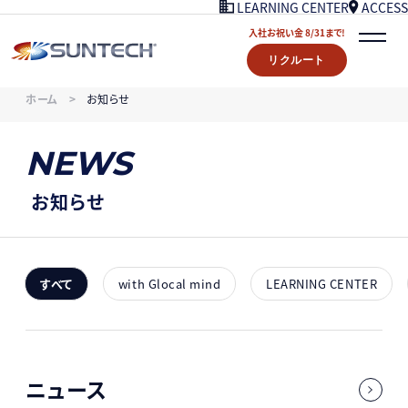
ACCESS
LEARNING CENTER
入社お祝い金 8/31まで!
リクルート
COMPANY
ホーム
お知らせ
NEWS
07/18UPDATE
WORKS
NEWS
STORY
LEARNING CENTER
お知らせ
ACCESS
入社お祝い金プレゼント 8/31まで！
リクルート
すべて
with Glocal mind
LEARNING CENTER
CONTACT
ニュース