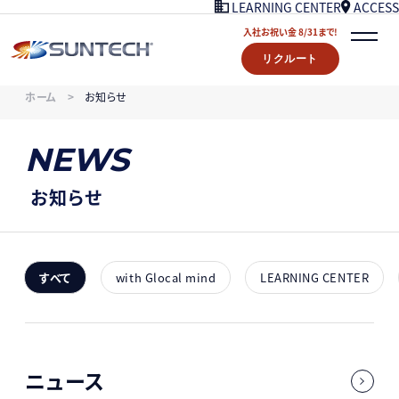
ACCESS
LEARNING CENTER
入社お祝い金 8/31まで!
リクルート
COMPANY
ホーム
お知らせ
NEWS
07/18UPDATE
WORKS
NEWS
STORY
LEARNING CENTER
お知らせ
ACCESS
入社お祝い金プレゼント 8/31まで！
リクルート
すべて
with Glocal mind
LEARNING CENTER
CONTACT
ニュース