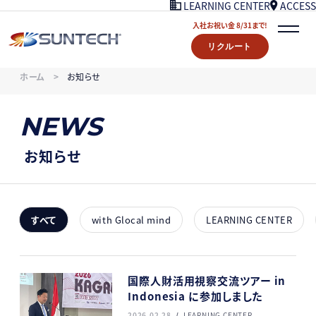
ACCESS
LEARNING CENTER
入社お祝い金 8/31まで!
リクルート
COMPANY
ホーム
お知らせ
NEWS
07/18UPDATE
WORKS
NEWS
STORY
LEARNING CENTER
お知らせ
ACCESS
入社お祝い金プレゼント 8/31まで！
リクルート
すべて
with Glocal mind
LEARNING CENTER
CONTACT
国際人財活用視察交流ツアー in
Indonesia に参加しました
2026.02.28
LEARNING CENTER