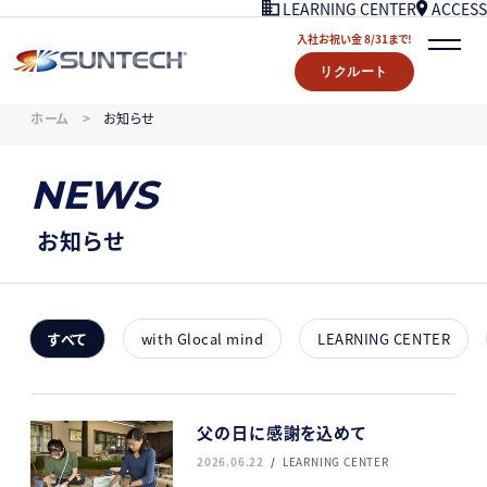
ACCESS
LEARNING CENTER
入社お祝い金 8/31まで!
リクルート
COMPANY
ホーム
お知らせ
NEWS
07/18UPDATE
WORKS
NEWS
STORY
LEARNING CENTER
お知らせ
ACCESS
入社お祝い金プレゼント 8/31まで！
リクルート
すべて
with Glocal mind
LEARNING CENTER
CONTACT
父の日に感謝を込めて
2026.06.22
LEARNING CENTER