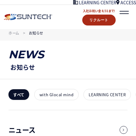
ACCESS
LEARNING CENTER
入社お祝い金 8/31まで!
リクルート
COMPANY
ホーム
お知らせ
NEWS
07/18UPDATE
WORKS
NEWS
STORY
LEARNING CENTER
お知らせ
ACCESS
入社お祝い金プレゼント 8/31まで！
リクルート
すべて
with Glocal mind
LEARNING CENTER
CONTACT
ニュース