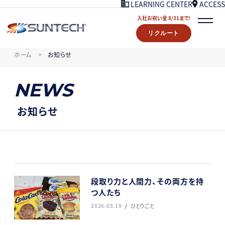
ACCESS
LEARNING CENTER
入社お祝い金 8/31まで!
リクルート
COMPANY
ホーム
お知らせ
NEWS
07/18UPDATE
WORKS
NEWS
STORY
LEARNING CENTER
お知らせ
ACCESS
入社お祝い金プレゼント 8/31まで！
リクルート
CONTACT
段取り力と人間力、その両方を持
つ人たち
2026.03.19
ひとりごと