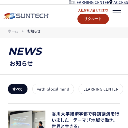
ACCESS
LEARNING CENTER
入社お祝い金 8/31まで!
リクルート
COMPANY
ホーム
お知らせ
NEWS
07/18UPDATE
WORKS
NEWS
STORY
LEARNING CENTER
お知らせ
ACCESS
入社お祝い金プレゼント 8/31まで！
リクルート
すべて
with Glocal mind
LEARNING CENTER
CONTACT
香川大学経済学部で特別講演を行
いました テーマ：「地域で働き、
世界と生きる」