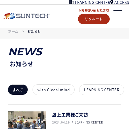
ACCESS
LEARNING CENTER
入社お祝い金 8/31まで!
リクルート
COMPANY
ホーム
お知らせ
NEWS
07/18UPDATE
WORKS
NEWS
STORY
LEARNING CENTER
お知らせ
ACCESS
入社お祝い金プレゼント 8/31まで！
リクルート
すべて
with Glocal mind
LEARNING CENTER
CONTACT
晟上工業様ご来訪
2024.04.19
LEARNING CENTER