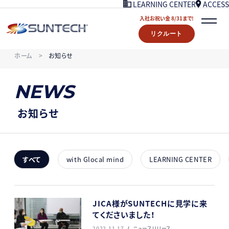
ACCESS
LEARNING CENTER
入社お祝い金 8/31まで!
リクルート
COMPANY
ホーム
お知らせ
NEWS
07/18UPDATE
WORKS
NEWS
STORY
LEARNING CENTER
お知らせ
ACCESS
入社お祝い金プレゼント 8/31まで！
リクルート
すべて
with Glocal mind
LEARNING CENTER
CONTACT
JICA様がSUNTECHに見学に来
てくださいました！
2022.11.17
ニュースリリース