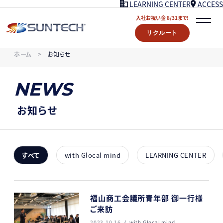
ACCESS
LEARNING CENTER
入社お祝い金 8/31まで!
リクルート
COMPANY
ホーム
お知らせ
NEWS
07/18UPDATE
WORKS
NEWS
STORY
LEARNING CENTER
お知らせ
ACCESS
入社お祝い金プレゼント 8/31まで！
リクルート
すべて
with Glocal mind
LEARNING CENTER
CONTACT
福山商工会議所青年部 御一行様
ご来訪
2023.10.16
with Glocal mind