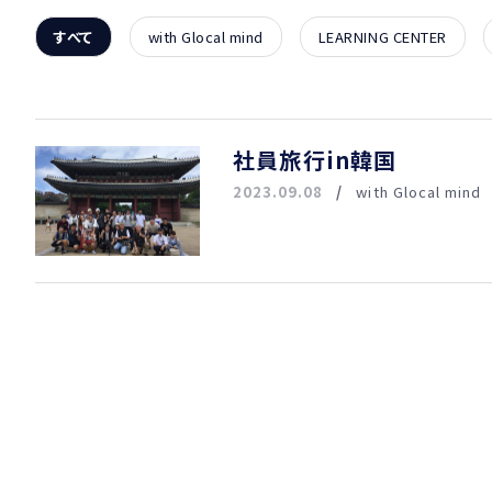
すべて
with Glocal mind
LEARNING CENTER
社員旅行in韓国
2023.09.08
with Glocal mind