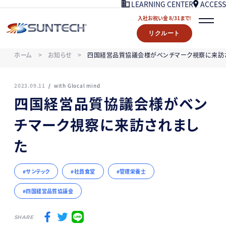
ACCESS
LEARNING CENTER
入社お祝い金 8/31まで!
リクルート
COMPANY
ホーム
お知らせ
四国経営品質協議会様がベンチマーク視察に来訪
NEWS
07/18UPDATE
WORKS
2023.09.11
with Glocal mind
STORY
四国経営品質協議会様がベン
LEARNING CENTER
チマーク視察に来訪されまし
ACCESS
入社お祝い金プレゼント 8/31まで！
た
リクルート
サンテック
社員食堂
CONTACT
管理栄養士
四国経営品質協議会
SHARE