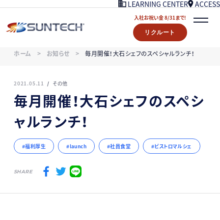
ACCESS
LEARNING CENTER
入社お祝い金 8/31まで!
リクルート
COMPANY
ホーム
お知らせ
毎月開催！大石シェフのスペシャルランチ！
NEWS
07/18UPDATE
WORKS
2021.05.11
その他
STORY
毎月開催！大石シェフのスペシ
LEARNING CENTER
ャルランチ！
ACCESS
入社お祝い金プレゼント 8/31まで！
福利厚生
launch
社員食堂
ビストロマルシェ
リクルート
CONTACT
SHARE