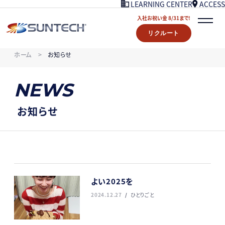
ACCESS
LEARNING CENTER
入社お祝い金 8/31まで!
リクルート
COMPANY
ホーム
お知らせ
NEWS
07/18UPDATE
WORKS
NEWS
STORY
LEARNING CENTER
お知らせ
ACCESS
入社お祝い金プレゼント 8/31まで！
リクルート
CONTACT
よい2025を
2024.12.27
ひとりごと