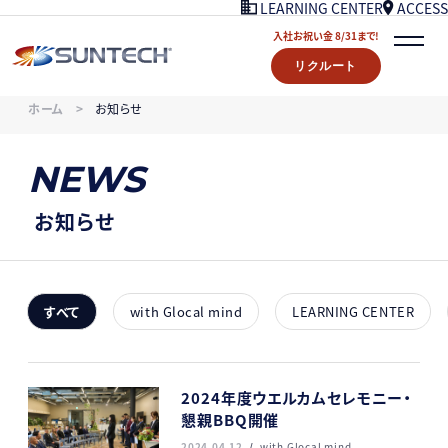
ACCESS
LEARNING CENTER
入社お祝い金 8/31まで!
リクルート
COMPANY
ホーム
お知らせ
NEWS
07/18UPDATE
WORKS
NEWS
STORY
LEARNING CENTER
お知らせ
ACCESS
入社お祝い金プレゼント 8/31まで！
リクルート
すべて
with Glocal mind
LEARNING CENTER
CONTACT
2024年度ウエルカムセレモニー・
懇親BBQ開催
2024.04.12
with Glocal mind